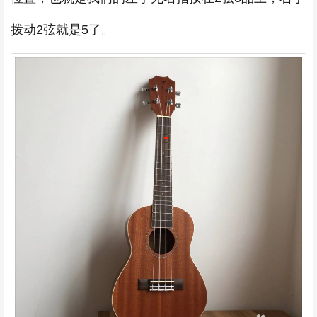
拨动2弦就是5了。