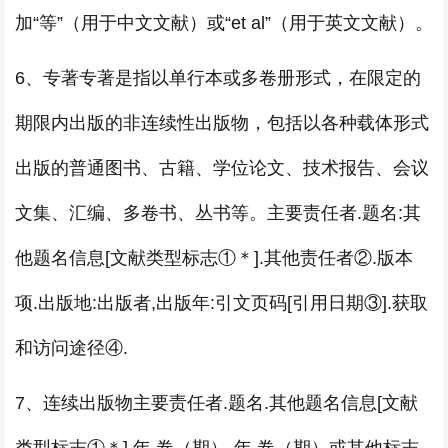
加“等”（用于中文文献）或“et al”（用于英文文献）。
6、专著专著是指以单行本或多卷册形式，在限定的
期限内出版的非连续性出版物，包括以各种载体形式
出版的普通图书、古籍、学位论文、技术报告、会议
文集、汇编、多卷书、丛书等。主要责任者.题名:其
他题名信息[文献类型标志①＊].其他责任者②.版本
项.出版地:出版者,出版年:引文页码[引用日期③].获取
和访问途径④.
7、连续出版物主要责任者.题名.其他题名信息[文献
类型标志①＊].年,卷（期）-年,卷（期）或其他标志