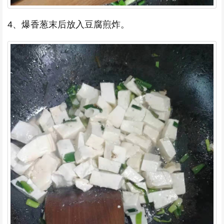
4、爆香葱末后放入豆腐煎炸。