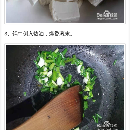
3、锅中倒入热油，爆香葱末。