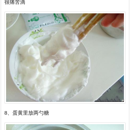
很痛苦滴
8、蛋黄里放两勺糖