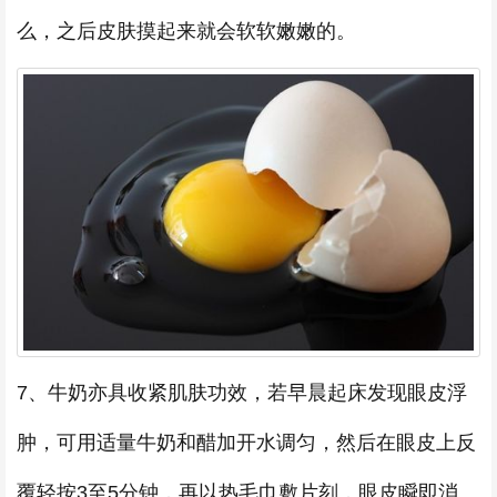
么，之后皮肤摸起来就会软软嫩嫩的。
7、牛奶亦具收紧肌肤功效，若早晨起床发现眼皮浮
肿，可用适量牛奶和醋加开水调匀，然后在眼皮上反
覆轻按3至5分钟，再以热毛巾敷片刻，眼皮瞬即消