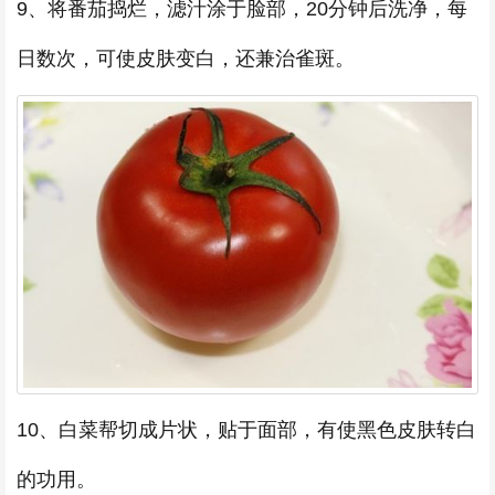
9、将番茄捣烂，滤汁涂于脸部，20分钟后洗净，每
日数次，可使皮肤变白，还兼治雀斑。
10、白菜帮切成片状，贴于面部，有使黑色皮肤转白
的功用。