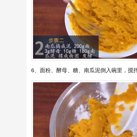
6、面粉、酵母、糖、南瓜泥倒入碗里，搅