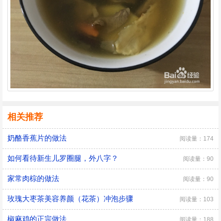
相关推荐
奶酪香蕉片的做法
阅读量：174
如何看待新生儿罗圈腿，外八字？
阅读量：90
家常肉棕的做法
阅读量：90
玫瑰大枣茶美容养颜（花茶）冲泡步骤
阅读量：103
椒麻鸡的正宗做法
阅读量：188