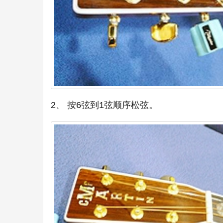
2、 按6弦到1弦顺序松弦。