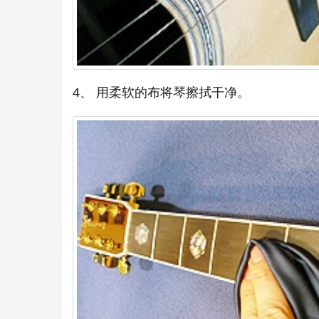
4、 用柔软的布将琴擦拭干净。