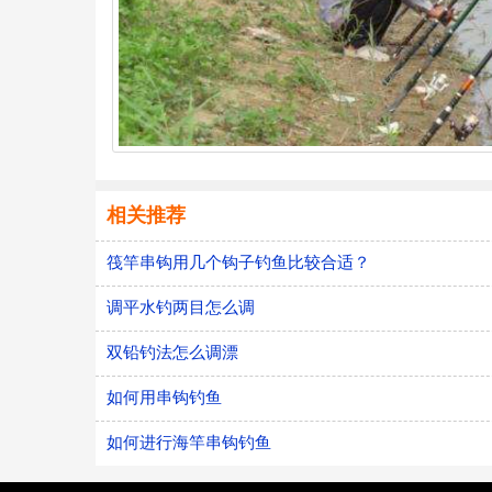
相关推荐
筏竿串钩用几个钩子钓鱼比较合适？
调平水钓两目怎么调
双铅钓法怎么调漂
如何用串钩钓鱼
如何进行海竿串钩钓鱼