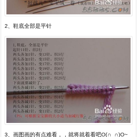
2、鞋底全部是平针
3、画图画的有点难看，，就将就着看吧O(∩_∩)O~