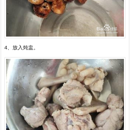
4、放入炖盅。