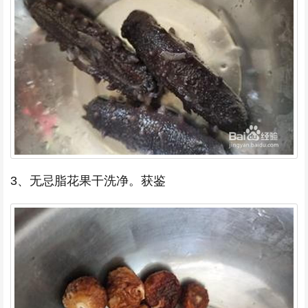
3、无忌脂花果干洗净。获鉴