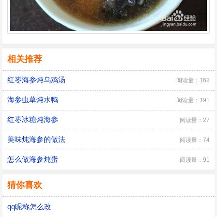
相关推荐
红枣海参炖乌鸡汤
阅读量：168
海参虫草炖水鸭
阅读量：191
红枣冰糖炖海参
阅读量：27
美味炖海参的做法
阅读量：74
怎么做海参炖蛋
阅读量：91
猜你喜欢
qq昵称怎么改