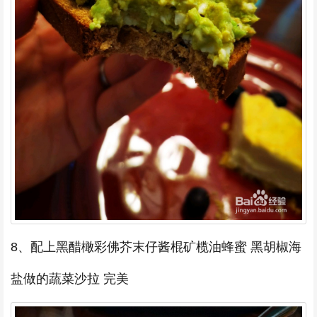
8、配上黑醋橄彩佛芥末仔酱棍矿榄油蜂蜜 黑胡椒海
盐做的蔬菜沙拉 完美