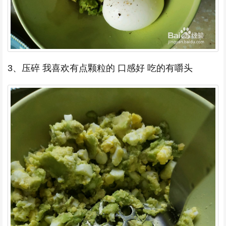
3、压碎 我喜欢有点颗粒的 口感好 吃的有嚼头