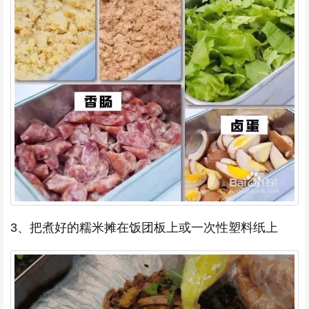
3、把煮好的糯米摊在饭团板上或一次性塑料纸上