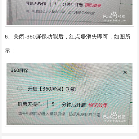
6、关闭-360屏保功能后，红点🔴消失即可，如图所
示；