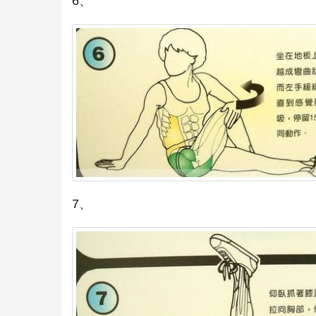
6、
7、