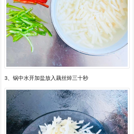
3、锅中水开加盐放入藕丝焯三十秒