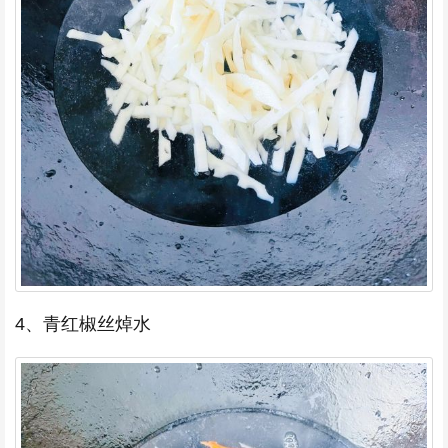
4、青红椒丝焯水