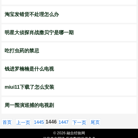
淘宝发错货不处理怎么办
明星大侦探肖战撒贝宁是哪一期
吃打虫药的禁忌
钱进罗楠楠是什么电视
miui11下载了怎么安装
周一围演巡捕的电视剧
1446
首页
1445
1447
尾页
上一页
下一页
© 2026 融合经验网