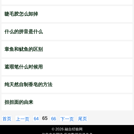
睫毛胶怎么卸掉
什么的拼音是什么
章鱼和鱿鱼的区别
遮瑕笔什么时候用
纯天然自制香皂的方法
担担面的由来
65
首页
64
66
尾页
上一页
下一页
© 2026 融合经验网