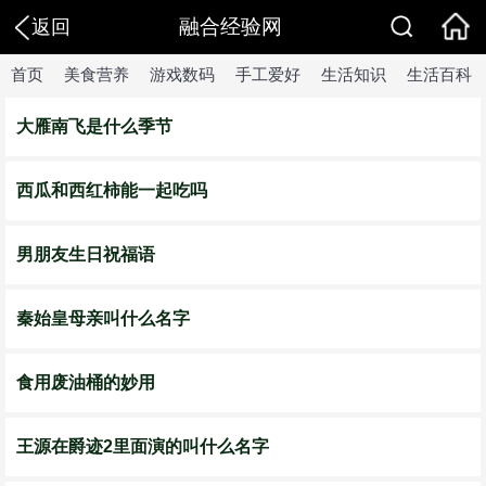
融合经验网
返回
首页
美食营养
游戏数码
手工爱好
生活知识
生活百科
大雁南飞是什么季节
西瓜和西红柿能一起吃吗
男朋友生日祝福语
秦始皇母亲叫什么名字
食用废油桶的妙用
王源在爵迹2里面演的叫什么名字