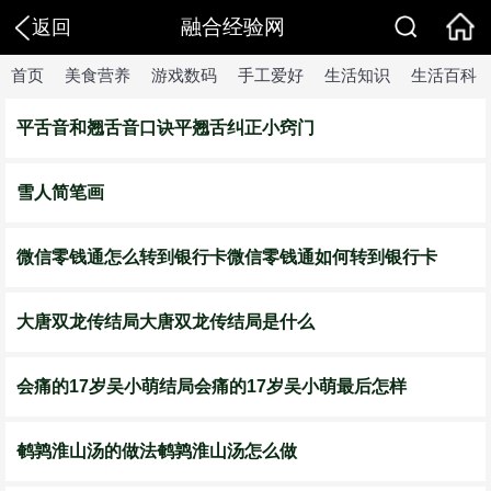
融合经验网
返回
首页
美食营养
游戏数码
手工爱好
生活知识
生活百科
平舌音和翘舌音口诀平翘舌纠正小窍门
雪人简笔画
微信零钱通怎么转到银行卡微信零钱通如何转到银行卡
大唐双龙传结局大唐双龙传结局是什么
会痛的17岁吴小萌结局会痛的17岁吴小萌最后怎样
鹌鹑淮山汤的做法鹌鹑淮山汤怎么做