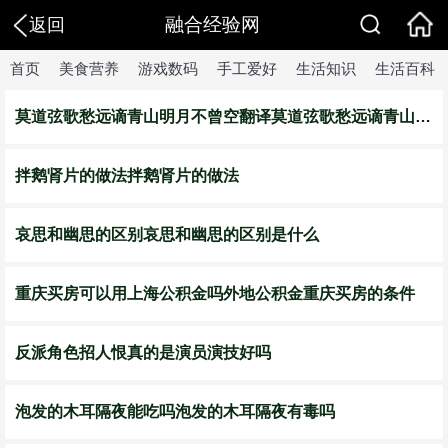
融合经验网
返回
首页
美食营养
游戏数码
手工爱好
生活知识
生活百科
莫道弦歌愁远谪青山明月不曾空翻译莫道弦歌愁远谪青山明月不曾空意思
拌鹅肾片的做法拌鹅肾片的做法
哀思和幽思的区别哀思和幽思的区别是什么
重庆买房可以用上海公积金吗外地公积金重庆买房的条件
反派角色招人恨真的是演员演技好吗
泡发的木耳隔夜能吃吗泡发的木耳隔夜有毒吗