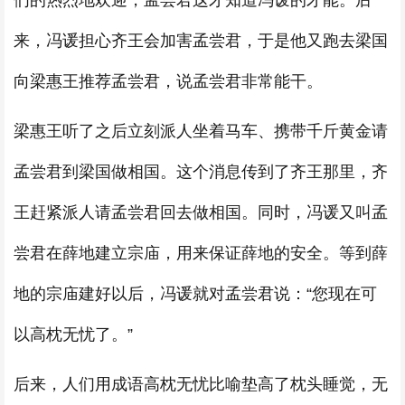
们的热烈地欢迎，孟尝君这才知道冯谖的才能。后
来，冯谖担心齐王会加害孟尝君，于是他又跑去梁国
向梁惠王推荐孟尝君，说孟尝君非常能干。
梁惠王听了之后立刻派人坐着马车、携带千斤黄金请
孟尝君到梁国做相国。这个消息传到了齐王那里，齐
王赶紧派人请孟尝君回去做相国。同时，冯谖又叫孟
尝君在薛地建立宗庙，用来保证薛地的安全。等到薛
地的宗庙建好以后，冯谖就对孟尝君说：“您现在可
以高枕无忧了。”
后来，人们用成语高枕无忧比喻垫高了枕头睡觉，无