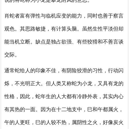
说的将蛇称为小龙是攀龙附凤的意思。
肖蛇者富有弹性与临机应变的能力，同时也善于察言
观色。其思路敏捷，有计算头脑。虽然生性平淡但却
能当机立断。缺点是独占欲强、有些狡猾和不善言谈
交际。
通常蛇给人的印象不佳，有阴险狡滑的习性，行动闪
烁，不光明正大。但人类又称蛇为小龙，又具有龙的
性格，因此，蛇年生的人大都有冷静外表，其实内心
有其热的一面。因为在十二地支中，巳和午都属火，
午的人更旺，巳的人较不热，属阴性之火，好像炭火