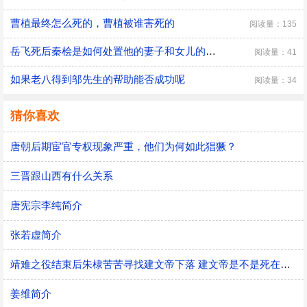
曹植最终怎么死的，曹植被谁害死的
阅读量：135
​岳飞死后秦桧是如何处置他的妻子和女儿的，秦桧怎么处置岳飞家人的
阅读量：41
如果老八得到邬先生的帮助能否成功呢
阅读量：34
猜你喜欢
唐朝后期宦官专权现象严重，他们为何如此猖獗？
三晋跟山西有什么关系
唐宪宗李纯简介
张若虚简介
靖难之役结束后朱棣苦苦寻找建文帝下落 建文帝是不是死在大火之中
姜维简介