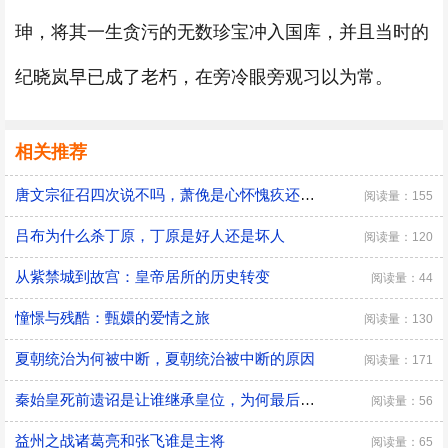
珅，将其一生贪污的无数珍宝冲入国库，并且当时的
纪晓岚早已成了老朽，在旁冷眼旁观习以为常。
相关推荐
唐文宗征召四次说不吗，萧俛是心怀愧疚还是居功自傲
阅读量：155
吕布为什么杀丁原，丁原是好人还是坏人
阅读量：120
从紫禁城到故宫：皇帝居所的历史转变
阅读量：44
憧憬与残酷：甄嬛的爱情之旅
阅读量：130
夏朝统治为何被中断，夏朝统治被中断的原因
阅读量：171
秦始皇死前遗诏是让谁继承皇位，为何最后是胡亥继位
阅读量：56
益州之战诸葛亮和张飞谁是主将
阅读量：65