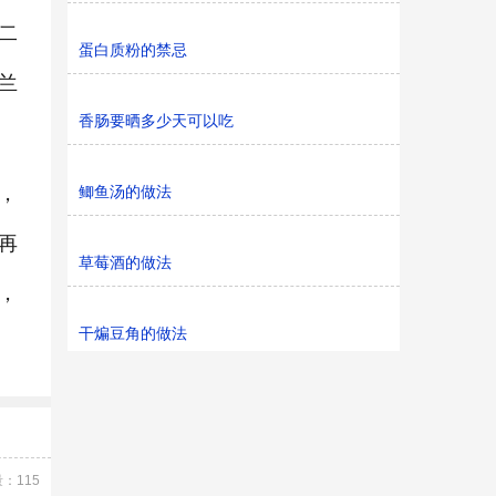
二
蛋白质粉的禁忌
兰
香肠要晒多少天可以吃
，
鲫鱼汤的做法
再
草莓酒的做法
，
干煸豆角的做法
：115