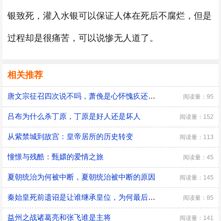
银致死，灌入水银可以保证人体在死后不腐烂，但是
过程却是很痛苦，可以说惨无人道了。
相关推荐
唐文宗征召四次说不吗，萧俛是心怀愧疚还是居功自傲
阅读量：95
吕布为什么杀丁原，丁原是好人还是坏人
阅读量：152
从紫禁城到故宫：皇帝居所的历史转变
阅读量：113
憧憬与残酷：甄嬛的爱情之旅
阅读量：45
夏朝统治为何被中断，夏朝统治被中断的原因
阅读量：145
秦始皇死前遗诏是让谁继承皇位，为何最后是胡亥继位
阅读量：85
益州之战诸葛亮和张飞谁是主将
阅读量：141