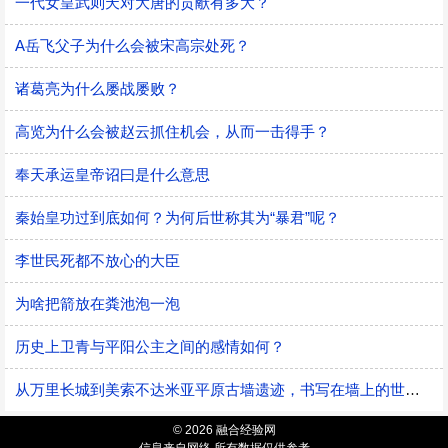
一代女皇武则天对大唐的贡献有多大？
A岳飞父子为什么会被宋高宗处死？
​诸葛亮为什么屡战屡败？
高览为什么会被赵云抓住机会，从而一击得手？
奉天承运皇帝诏曰是什么意思
秦始皇功过到底如何？为何后世称其为“暴君”呢？
李世民死都不放心的大臣
为啥把箭放在粪池泡一泡
历史上卫青与平阳公主之间的感情如何？
从万里长城到美索不达米亚平原古墙遗迹，书写在墙上的世界史
© 2026 融合经验网