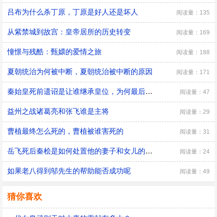
吕布为什么杀丁原，丁原是好人还是坏人
阅读量：135
从紫禁城到故宫：皇帝居所的历史转变
阅读量：169
憧憬与残酷：甄嬛的爱情之旅
阅读量：188
夏朝统治为何被中断，夏朝统治被中断的原因
阅读量：171
秦始皇死前遗诏是让谁继承皇位，为何最后是胡亥继位
阅读量：47
益州之战诸葛亮和张飞谁是主将
阅读量：29
曹植最终怎么死的，曹植被谁害死的
阅读量：31
​岳飞死后秦桧是如何处置他的妻子和女儿的，秦桧怎么处置岳飞家人的
阅读量：24
如果老八得到邬先生的帮助能否成功呢
阅读量：49
猜你喜欢