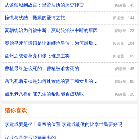
从紫禁城到故宫：皇帝居所的历史转变
阅读量：45
憧憬与残酷：甄嬛的爱情之旅
阅读量：144
夏朝统治为何被中断，夏朝统治被中断的原因
阅读量：23
秦始皇死前遗诏是让谁继承皇位，为何最后是胡亥继位
阅读量：104
益州之战诸葛亮和张飞谁是主将
阅读量：109
曹植最终怎么死的，曹植被谁害死的
阅读量：45
​岳飞死后秦桧是如何处置他的妻子和女儿的，秦桧怎么处置岳飞家人的
阅读量：95
如果老八得到邬先生的帮助能否成功呢
阅读量：20
猜你喜欢
李建成要是坐上皇帝的位置 李建成能做的比李世民要好吗
汉武帝是怎么脱颖而出的