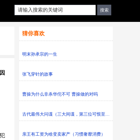
猜你喜欢
明末孙承宗的一生
因
张飞穿针的故事
曹操为什么非杀华佗不可 曹操做的对吗
古代最伟大问谍（三大间谍，第三位可恨至极）
亲王有工资为啥变卖家产（习惯奢靡消费）
犯