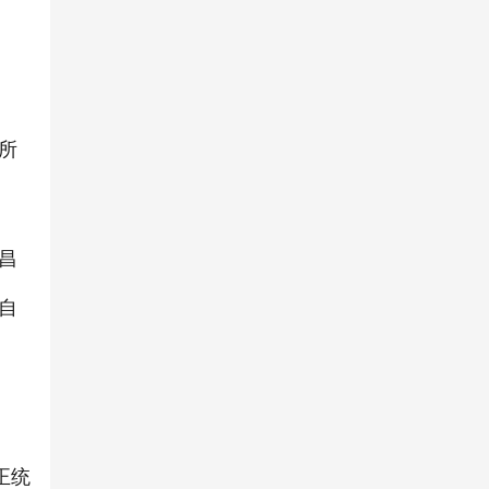
所
昌
自
正统