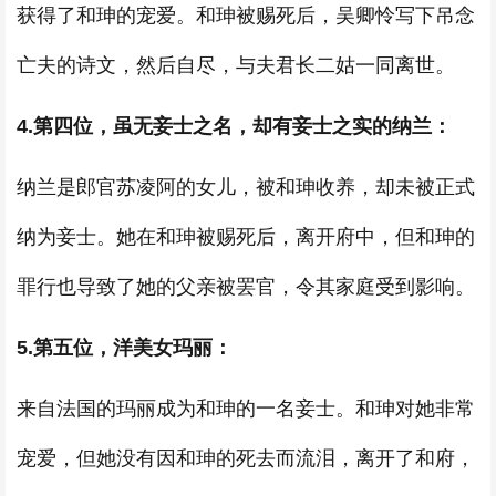
获得了和珅的宠爱。和珅被赐死后，吴卿怜写下吊念
亡夫的诗文，然后自尽，与夫君长二姑一同离世。
4.第四位，虽无妾士之名，却有妾士之实的纳兰：
纳兰是郎官苏凌阿的女儿，被和珅收养，却未被正式
纳为妾士。她在和珅被赐死后，离开府中，但和珅的
罪行也导致了她的父亲被罢官，令其家庭受到影响。
5.第五位，洋美女玛丽：
来自法国的玛丽成为和珅的一名妾士。和珅对她非常
宠爱，但她没有因和珅的死去而流泪，离开了和府，