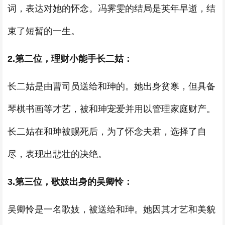
词，表达对她的怀念。冯霁雯的结局是英年早逝，结
束了短暂的一生。
2.第二位，理财小能手长二姑：
长二姑是由曹司员送给和珅的。她出身贫寒，但具备
琴棋书画等才艺，被和珅宠爱并用以管理家庭财产。
长二姑在和珅被赐死后，为了怀念夫君，选择了自
尽，表现出悲壮的决绝。
3.第三位，歌妓出身的吴卿怜：
吴卿怜是一名歌妓，被送给和珅。她因其才艺和美貌