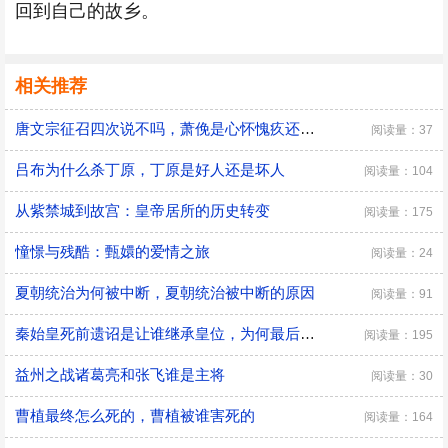
回到自己的故乡。
相关推荐
唐文宗征召四次说不吗，萧俛是心怀愧疚还是居功自傲
阅读量：37
吕布为什么杀丁原，丁原是好人还是坏人
阅读量：104
从紫禁城到故宫：皇帝居所的历史转变
阅读量：175
憧憬与残酷：甄嬛的爱情之旅
阅读量：24
夏朝统治为何被中断，夏朝统治被中断的原因
阅读量：91
秦始皇死前遗诏是让谁继承皇位，为何最后是胡亥继位
阅读量：195
益州之战诸葛亮和张飞谁是主将
阅读量：30
曹植最终怎么死的，曹植被谁害死的
阅读量：164