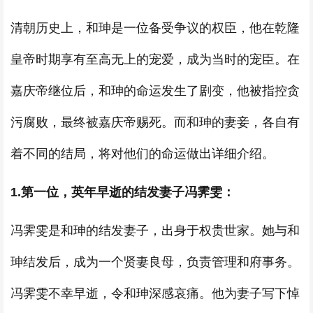
清朝历史上，和珅是一位备受争议的权臣，他在乾隆
皇帝时期享有至高无上的宠爱，成为当时的宠臣。在
嘉庆帝继位后，和珅的命运发生了剧变，他被指控贪
污腐败，最终被嘉庆帝赐死。而和珅的妻妾，各自有
着不同的结局，将对他们的命运做出详细介绍。
1.第一位，英年早逝的结发妻子冯霁雯：
冯霁雯是和珅的结发妻子，出身于权贵世家。她与和
珅结发后，成为一个贤妻良母，负责管理和府事务。
冯霁雯不幸早逝，令和珅深感哀痛。他为妻子写下悼