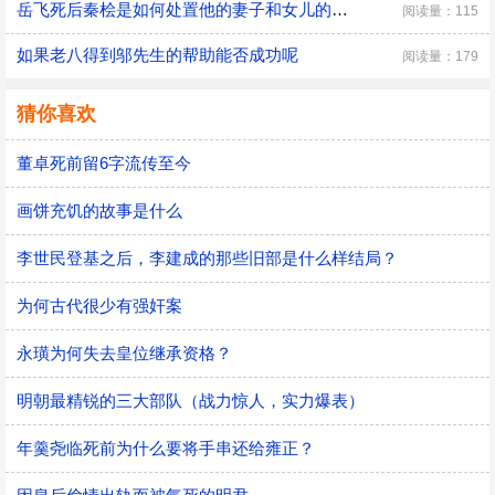
​岳飞死后秦桧是如何处置他的妻子和女儿的，秦桧怎么处置岳飞家人的
阅读量：115
如果老八得到邬先生的帮助能否成功呢
阅读量：179
猜你喜欢
董卓死前留6字流传至今
画饼充饥的故事是什么
李世民登基之后，李建成的那些旧部是什么样结局？
为何古代很少有强奸案
永璜为何失去皇位继承资格？
明朝最精锐的三大部队（战力惊人，实力爆表）
年羹尧临死前为什么要将手串还给雍正？