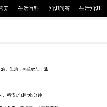
营养
生活百科
知识问答
生活知识
根料酒、生抽，蒸鱼豉油，盐
勺、料酒1勺腌制5分钟；