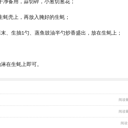
洗干净备用，蒜切碎，小葱切葱花；
入生蚝壳上，再放入腌好的生蚝；
蒜末、生抽1勺、蒸鱼豉油半勺炒香盛出，放在生蚝上；
油淋在生蚝上即可。
阅读量
阅读量
阅读