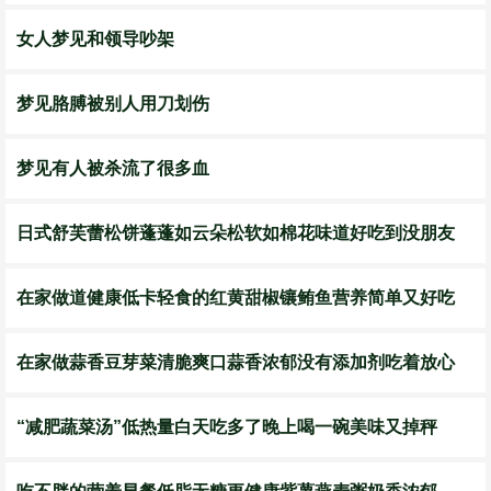
女人梦见和领导吵架
梦见胳膊被别人用刀划伤
梦见有人被杀流了很多血
日式舒芙蕾松饼蓬蓬如云朵松软如棉花味道好吃到没朋友
在家做道健康低卡轻食的红黄甜椒镶鲔鱼营养简单又好吃
在家做蒜香豆芽菜清脆爽口蒜香浓郁没有添加剂吃着放心
“减肥蔬菜汤”低热量白天吃多了晚上喝一碗美味又掉秤