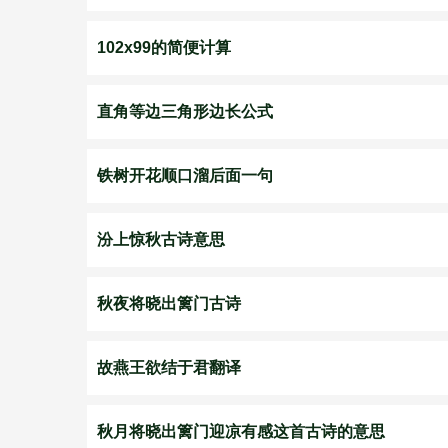
102x99的简便计算
直角等边三角形边长公式
铁树开花顺口溜后面一句
汾上惊秋古诗意思
秋夜将晓出篱门古诗
故燕王欲结于君翻译
秋月将晓出篱门迎凉有感这首古诗的意思