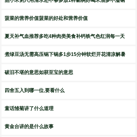
熬小米粥只用清水还不够多放1样黏稠好喝米油多不溢锅
菠菜的营养价值菠菜的好处和营养价值
夏天补气血推荐多吃4种肉类美食补钙铁气色红润每一天
煮绿豆汤无需高压锅下锅多1步15分钟软烂开花清凉解暑
破旧不堪的意思如获至宝的意思
四舍五入到哪一位,要看什么
童话雏菊讲了什么道理
黄金台讲的是什么故事