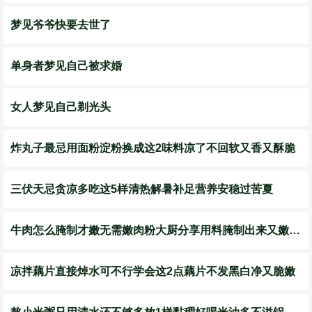
梦见爷爷快要去世了
单身者梦见自己被求婚
女人梦见自己剃光头
炸丸子最忌用面粉淀粉换成这2味料凉了不回软又香又酥脆
三伏天忌贪凉多吃这5样清热解暑补足营养安稳过苦夏
牛肉怎么腌制才嫩无需嫩肉粉大厨分享用料腌制出来又嫩又滑
凉拌藕片直接焯水可不行学会这2点藕片不发黑白净又脆嫩