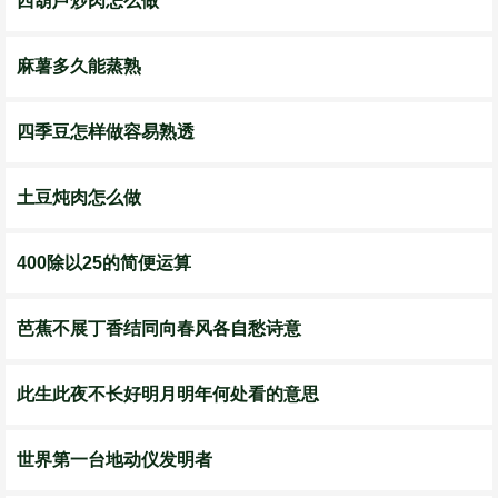
西葫芦炒肉怎么做
麻薯多久能蒸熟
四季豆怎样做容易熟透
土豆炖肉怎么做
400除以25的简便运算
芭蕉不展丁香结同向春风各自愁诗意
此生此夜不长好明月明年何处看的意思
世界第一台地动仪发明者