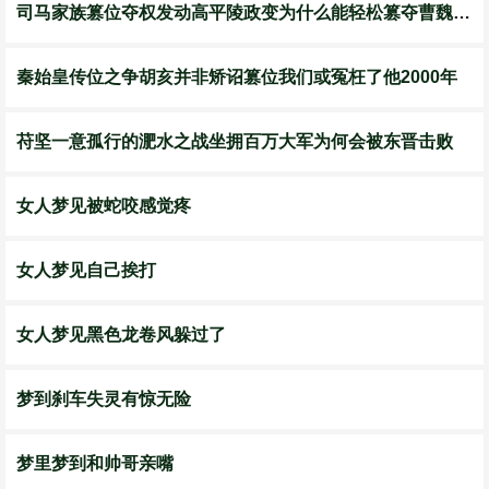
司马家族篡位夺权发动高平陵政变为什么能轻松篡夺曹魏江山
秦始皇传位之争胡亥并非矫诏篡位我们或冤枉了他2000年
苻坚一意孤行的淝水之战坐拥百万大军为何会被东晋击败
女人梦见被蛇咬感觉疼
女人梦见自己挨打
女人梦见黑色龙卷风躲过了
梦到刹车失灵有惊无险
梦里梦到和帅哥亲嘴