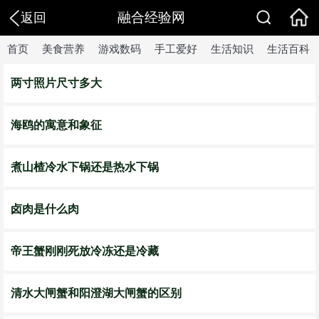
融合经验网
返回
首页
美食营养
游戏数码
手工爱好
生活知识
生活百科
两寸照片尺寸多大
海鸥的寓意和象征
煮山楂冷水下锅还是热水下锅
卤肉是什么肉
帝王蟹刚刚死放冷冻还是冷藏
清水大闸蟹和阳澄湖大闸蟹的区别