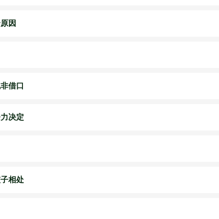
个原因
绝非借口
努力决定
孩子相处