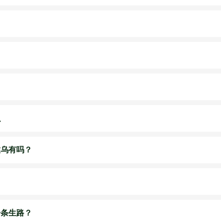
么
虚乌有吗？
一条生路？