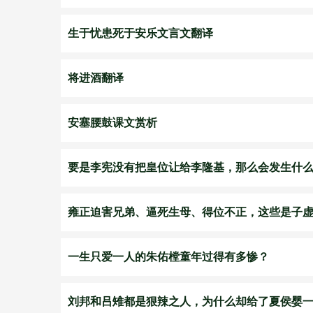
生于忧患死于安乐文言文翻译
将进酒翻译
安塞腰鼓课文赏析
要是李宪没有把皇位让给李隆基，那么会发生什
雍正迫害兄弟、逼死生母、得位不正，这些是子
一生只爱一人的朱佑樘童年过得有多惨？
刘邦和吕雉都是狠辣之人，为什么却给了夏侯婴