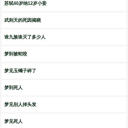
苏轼40岁纳12岁小妾
武则天的死因揭晓
诛九族诛灭了多少人
梦到被蛇咬
梦见玉镯子碎了
梦到死人
梦见别人掉头发
梦见死人