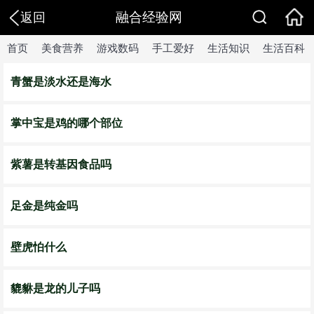
融合经验网
返回
首页
美食营养
游戏数码
手工爱好
生活知识
生活百科
青蟹是淡水还是海水
掌中宝是鸡的哪个部位
紫薯是转基因食品吗
足金是纯金吗
壁虎怕什么
貔貅是龙的儿子吗