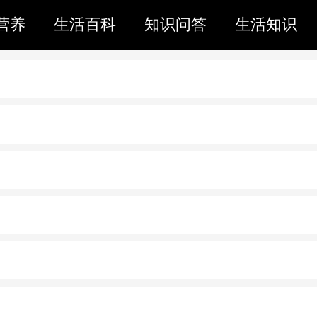
营养
生活百科
知识问答
生活知识