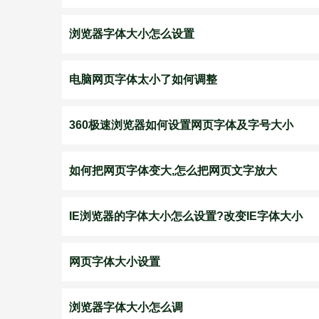
浏览器字体大小怎么设置
电脑网页字体太小了如何调整
360极速浏览器如何设置网页字体及字号大小
如何把网页字体变大,怎么把网页文字放大
IE浏览器的字体大小怎么设置?改变IE字体大小
网页字体大小设置
浏览器字体大小怎么调