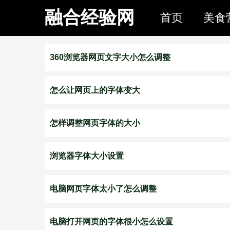
融合经验网
首页
美食
360浏览器网页文字大小怎么调整
怎么让网页上的字体变大
怎样调整网页字体的大小
浏览器字体大小设置
电脑网页字体太小了怎么调整
电脑打开网页的字体很小怎么设置