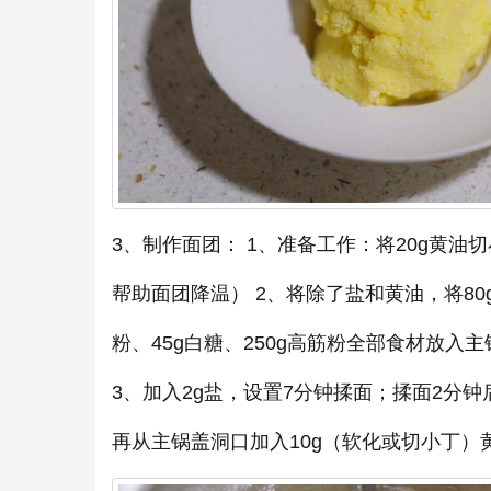
3、制作面团： 1、准备工作：将20g黄
帮助面团降温） 2、将除了盐和黄油，将80
粉、45g白糖、250g高筋粉全部食材放入
3、加入2g盐，设置7分钟揉面；揉面2分
再从主锅盖洞口加入10g（软化或切小丁）