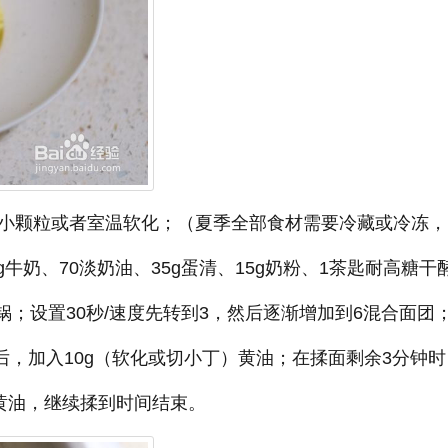
油切小颗粒或者室温软化；（夏季全部食材需要冷藏或冷冻
g牛奶、70淡奶油、35g蛋清、15g奶粉、1茶匙耐高糖干
主锅；设置30秒/速度先转到3，然后逐渐增加到6混合面团
钟后，加入10g（软化或切小丁）黄油；在揉面剩余3分钟时
黄油，继续揉到时间结束。