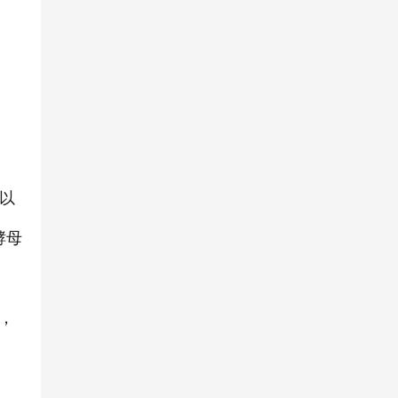
，以
酵母
；
，