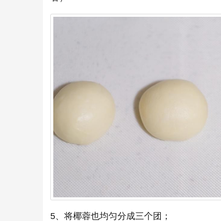
5、将椰蓉也均匀分成三个团；