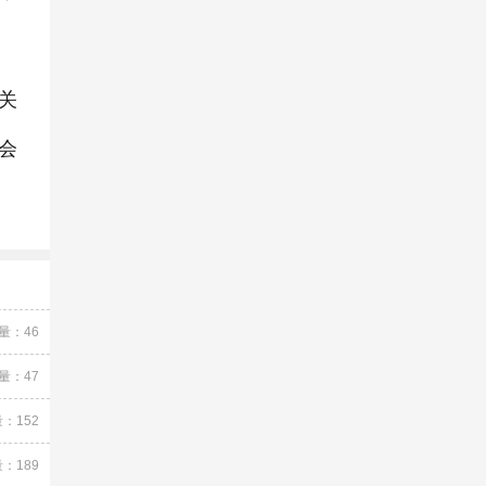
关
会
量：46
量：47
：152
：189