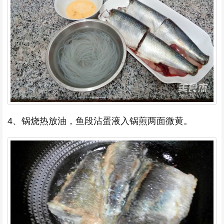
4、锅烧热放油，鱼段沾蛋液入锅煎两面微黄。