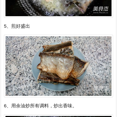
5、煎好盛出
6、用余油炒所有调料，炒出香味。