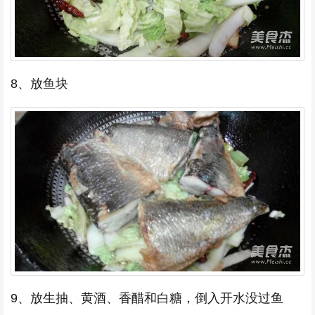
8、放鱼块
9、放生抽、黄酒、香醋和白糖，倒入开水没过鱼