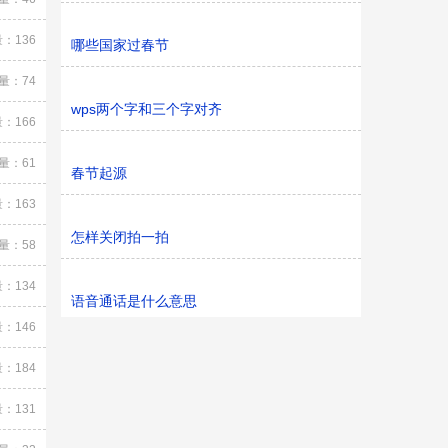
：136
哪些国家过春节
量：74
wps两个字和三个字对齐
：166
量：61
春节起源
：163
怎样关闭拍一拍
量：58
：134
语音通话是什么意思
：146
：184
：131