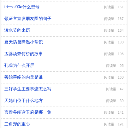
trt一al00a什么型号
阅读量：161
领证官宣发朋友圈的句子
阅读量：167
泼水节的来历
阅读量：164
夏天防暑降温小常识
阅读量：180
孟婆汤奈何桥的故事
阅读量：106
孔雀为什么开屏
阅读量：95
善始善终的内鬼是谁
阅读量：160
三好学生主要事迹怎么写
阅读量：47
天姥山位于什么地方
阅读量：39
​言侯爷闯谢玉府是哪一集
阅读量：141
三角形的重心
阅读量：191