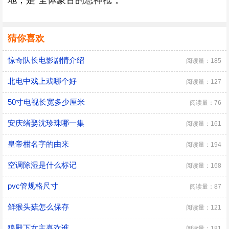
地，是“全体蒙古的总神祗”。
猜你喜欢
惊奇队长电影剧情介绍
阅读量：185
北电中戏上戏哪个好
阅读量：127
50寸电视长宽多少厘米
阅读量：76
安庆绪娶沈珍珠哪一集
阅读量：161
皇帝柑名字的由来
阅读量：194
空调除湿是什么标记
阅读量：168
pvc管规格尺寸
阅读量：87
鲜猴头菇怎么保存
阅读量：121
狼殿下女主喜欢谁
阅读量：181