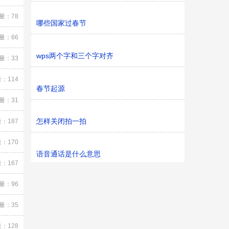
量：78
哪些国家过春节
量：66
wps两个字和三个字对齐
量：33
：114
春节起源
量：31
怎样关闭拍一拍
：187
：170
语音通话是什么意思
：167
量：96
量：35
：128