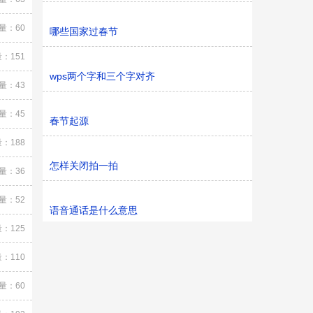
量：60
哪些国家过春节
：151
wps两个字和三个字对齐
量：43
量：45
春节起源
：188
怎样关闭拍一拍
量：36
量：52
语音通话是什么意思
：125
：110
量：60