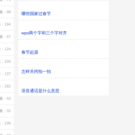
量：99
哪些国家过春节
：194
wps两个字和三个字对齐
量：47
：124
春节起源
：104
怎样关闭拍一拍
：137
：182
语音通话是什么意思
量：43
量：32
：106