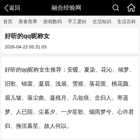
融合经验网
返回
首页
美食营养
游戏数码
手工爱好
生活知识
生活百科
好听的qq昵称女
2026-04-22 05:31:03
好听的qq昵称女生推荐：安暖、夏染、花沁、倾梦、
旧歌、锦裳、凝眉、浅扇、雪摇、落花萤、桃花颜、
眉儿皱、落尘曲、凝残月、几妆痕、念归人、寄遥
梦、人已陌、尘暮夕、一夕笙歌、烟雨梦兮、心许君
归、挽弦暮笙、故人何以。